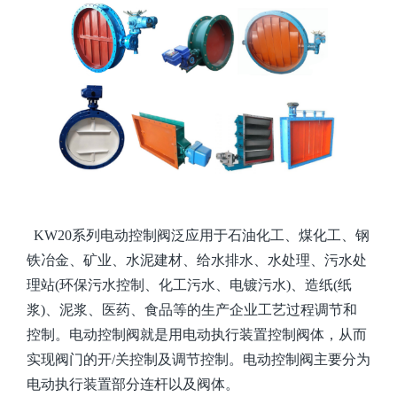
KW20系列
电动控制阀
泛应用于石油化工、
煤化工
、
钢
铁冶金
、
矿业
、
水泥建材、
给水排水、水处理、污水处
理站
(环保污水控制、化工污水、电镀污水)、造纸(纸
浆)、泥浆、医药、食品等的生产
企业工艺
过程
调节
和
控制
。电动
控制
阀就是用电动执行
装置
控制阀
体
，从而
实现阀门的开
/
关
控制及调节控制
。电动
控制
阀
主要
分为
电动执行装置
部分
连杆以及阀体。