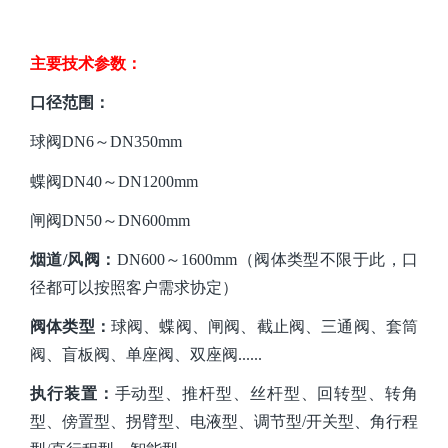
主要技术参数：
口径
范围
：
球阀
DN6～DN350mm
蝶阀
DN40～DN1200mm
闸阀
DN50～DN600mm
烟道
/风阀：
DN600～1600mm（阀体类型不限于此，口
径都可以按照客户需求协定）
阀体类型
：
球阀
、
蝶阀
、
闸阀、截止阀、三通阀、套筒
阀、盲板阀、单座阀、双座阀
......
执行装置
：
手动型、推杆型、丝杆型、回转型、转角
型、傍置型、拐臂型、电液型、调节型
/开关型、角行程