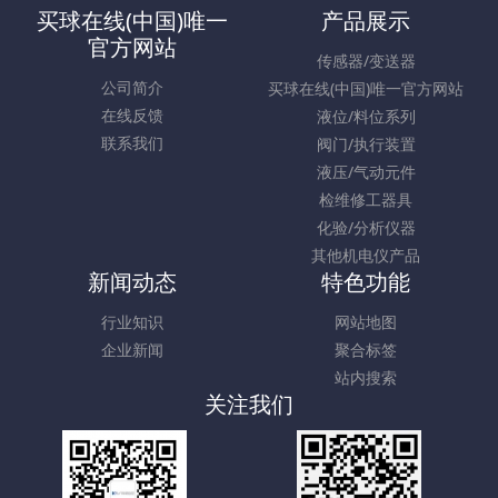
买球在线(中国)唯一
产品展示
官方网站
传感器/变送器
公司简介
买球在线(中国)唯一官方网站
在线反馈
液位/料位系列
联系我们
阀门/执行装置
液压/气动元件
检维修工器具
化验/分析仪器
其他机电仪产品
新闻动态
特色功能
行业知识
网站地图
企业新闻
聚合标签
站内搜索
关注我们