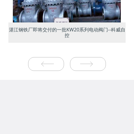
湛江钢铁厂即将交付的一批KW20系列电动阀门--科威自
控