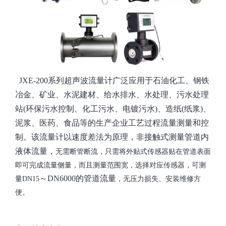
JXE-200系列超声波流量计
广泛应用于石油化工、钢铁
冶金
、
矿业
、
水泥建材、
给水排水、水处理、污水处理
站
(环保污水控制、化工污水、电镀污水)、造纸(纸浆)、
泥浆、医药、食品等的生产
企业工艺
过程流量测量和控
制
。
该流量计
以速度差法为原理，
非接触式
测量
管道
内
液体流量
，
无需断管断流，只需将外贴式传感器贴在管道表面
即可完成流量侧量
，
而且
测
量范围宽
，选择对应传感器，可
测
～
DN6000
的管道流量
量
DN15
，无压力损失、安装维修方
便
。