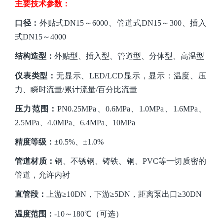
主要技术参数：
口径：
外贴式
DN15～6000、管道式DN15～300、插入
式DN15～4000
结构造型：
外贴型
、插入
型、管道型、分体型、高温型
仪表类型：
无显示、
LED/LCD显示
，显示：温度、压
力、瞬时流量
/累计流量/百分比流量
压力范围：
PN0.25MPa、0.6MPa、1.0MPa、1.6MPa、
2.5MPa、4.0MPa、6.4MPa
、
10
MPa
精度等级：
±0.5%、±1.0%
管道材质：
钢、不锈钢、铸铁、铜、
PVC等一切质密的
管道，允许内衬
直管段：
上游
≥10DN，下游≥5DN，距离泵出口≥30DN
温度范围：
-10～180℃（可选）