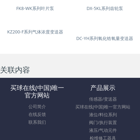
FK8-WK系列叶片泵
DX-5KL系列齿轮泵
KZ200-F系列气体浓度变送器
DC-YH系列氧化锆氧量变送器
关联内容
买球在线(中国)唯一
产品展示
官方网站
传感器/变送器
公司简介
买球在线(中国)唯一官方网站
在线反馈
液位/料位系列
联系我们
阀门/执行装置
液压/气动元件
检维修工器具